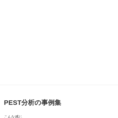
とも起こりますが、マクロ環境を深く分析することで、ある程度
は予測がつく事象もあります。
先行きが不透明な時代だからこそ、PEST分析によって市場に潜む
チャンスやリスクを捉えることがより重要になってきます。
チャンスを発見することができれば、競合他社に先んじて新たな
事業戦略を推進していくことができます。リスクを把握できれ
ば、先細りの市場から撤退するなどの経営判断をすることもでき
ます。
このように、PEST分析によって環境変化が自社に及ぼす影響を把
握できれば、攻めるにせよ守るにせよ先手を打つことができるの
です。
PEST分析の事例集
こんな感じ